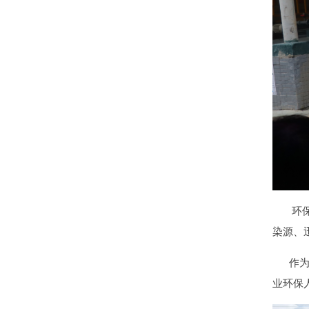
环保应
染源、
作为以
业环保