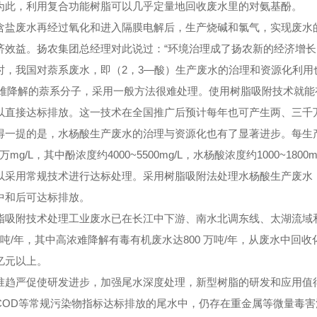
为此，利用复合功能树脂可以几乎定量地回收废水里的对氨基酚。
废水再经过氧化和进入隔膜电解后，生产烧碱和氯气，实现废水的零
济效益。扬农集团总经理对此说过：“环境治理成了扬农新的经济增长
我国对萘系废水，即（2，3—酸）生产废水的治理和资源化利用也取
L的难降解的萘系分子，采用一般方法很难处理。使用树脂吸附技术就能
以直接达标排放。这一技术在全国推广后预计每年也可产生两、三千
提的是，水杨酸生产废水的治理与资源化也有了显著进步。每生产1
~2万mg/L，其中酚浓度约4000~5500mg/L，水杨酸浓度约1000~
以采用常规技术进行达标处理。采用树脂吸附法处理水杨酸生产废水，
中和后可达标排放。
附技术处理工业废水已在长江中下游、南水北调东线、太湖流域和
亿吨/年，其中高浓难降解有毒有机废水达800 万吨/年，从废水中回收
亿元以上。
准趋严促使研发进步，加强尾水深度处理，新型树脂的研发和应用值
D等常规污染物指标达标排放的尾水中，仍存在重金属等微量毒害