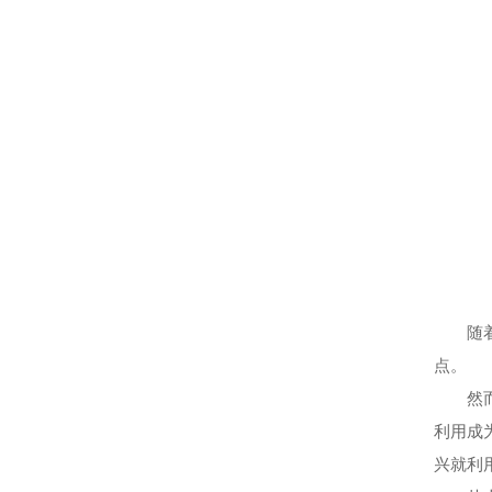
随
点。
然而，
利用成
兴就利