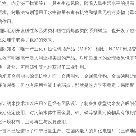
机物、内分泌干扰素等），具有生态风险。随着人民生活水平的提高
要求。树脂法特别适用于水中微量有毒有机物和微量无机污染物（重
的作用。
近期开发磁性苯乙烯类和磁性丙烯酸类的系列树脂，也开发了磁性
度处理中取得了很好的效果。
知名（唯一产业化）磁性树脂产品（MIEX）相比，NDMP树脂
生效率明显高于澳大利亚和美国的产品。对印染废水的处理效果也非
通、常州、河南郑州等地也获得了工业利用。
复合树脂去除无机物方面：众所周知，金属氧化物、金属磷酸盐纳
廉价易得，但也有应用性能上的弱点，那就是热力学不稳定，易团聚
纳米技术加以应用？已经有团队设计了制备担载型纳米复合吸附剂
长期稳定使用。对污染水体中重金属、砷、磷等微量污染物具有很好
化环境材料，且可再生与反复使用。
术已经进行了中型批量生产。在国内最大的川亿电镀厂（三峡地区