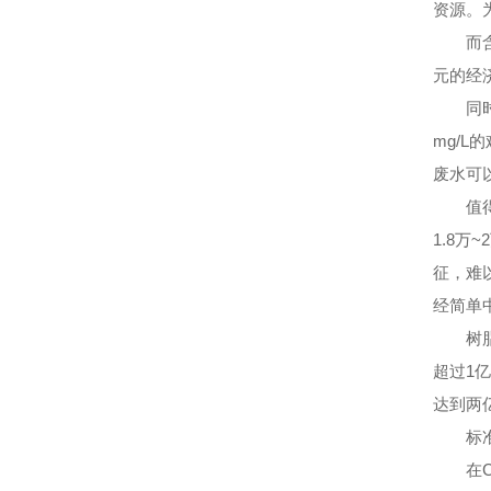
资源。
而含盐
元的经
同时，
mg/
废水可
值得一
1.8万
征，难
经简单
树脂吸
超过1
达到两
标
在CO