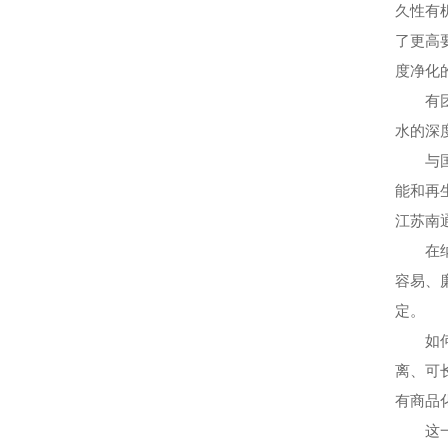
久性有
了更高
度净化
有团队
水的深
与国际
能和再
江苏南
在纳米
容易、
定。
如何让
离、可
有商品
这一技