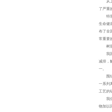
从上世
了严重
特别需
生命健
布了全
常重要
树
我国的
减排，
一。
围绕树
一系列
工艺的
我们将
物加以