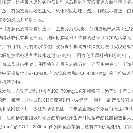
言，是将废水通过各种预处理以后得到的真溶液通入装有树脂的塔
排放。有的需要再经过生化、氧化深度处理，然后才能达标排放。留
有效的洗脱并加以回收。
资源化的有毒有机废水，主要分为5大类，分别是氯苯及其衍生物
功能基取代有机化合物。我国树脂吸附工艺有的已经可以实现污染物
生产的目的。有的尾水通过回收有毒有机物再经深度处理可实现达标
脂吸附技术处理各类废水超过1亿吨/年，回收化工原料约10万吨/年
苯及其衍生物，我国的年产量有30多万吨。产区集中在长江下游
中要排放含8%~10%HCl的水洗废水和2000~8000 mg/L的三价铁以
有机污染物。
现，在副产盐酸中含有100~700mg/L的苯和氯苯，为了防止污
的苯、氯苯，并生成FeCl3溶液可用作水处理剂。同时，副产盐酸
换和吸附技术后，仅江苏扬农集团，每年的直接经济效益就高达2000
江苏扬农集团以对硝基酚加氢还原生产对氨基苯酚也能创造很大的
~2万mg/L的COD，3000 mg/L的对氨基苯酚，还有20%的氯