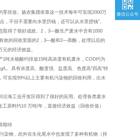
排放。扬农集团依靠这一技术每年可实现2000万
微信公众号
微信公众号
点，不但不需要向水里扔钱，还可以从水里捞钱”。
得了很好成效。2，3—酸生产废水中含有1000
有效的回收里面的2，3—酸和2—萘酚，处理以后的
万元的经济效益。
吨水杨酸约排放15吨高浓度有机废水，COD约为
1800mg/L。具有浓度高、酸度强、盐度高、色度高“四高”特
可实现99%以上主要有机污染物的回收利用，出水
沿海工业开发区得到了很好的应用。处理各类废水
化工原料约10 万吨/年，直接经济效益（回收价值）
得期待
污染物，此外在生化尾水中也发现了多种有机物（持