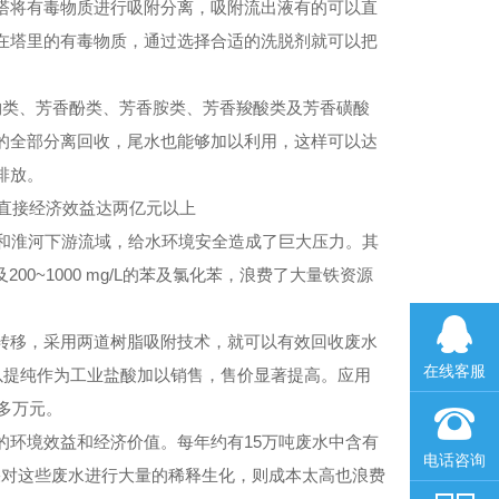
将有毒物质进行吸附分离，吸附流出液有的可以直
在塔里的有毒物质，通过选择合适的洗脱剂就可以把
类、芳香酚类、芳香胺类、芳香羧酸类及芳香磺酸
的全部分离回收，尾水也能够加以利用，这样可以达
排放。
，直接经济效益达两亿元以上
和淮河下游流域，给水环境安全造成了巨大压力。其
及200~1000 mg/L的苯及氯化苯，浪费了大量铁资源
染转移，采用两道树脂吸附技术，就可以有效回收废水
在线客服
在线客服
可以提纯作为工业盐酸加以销售，售价显著提高。应用
多万元。
环境效益和经济价值。每年约有15万吨废水中含有
电话咨询
电话咨询
化钠。如果对这些废水进行大量的稀释生化，则成本太高也浪费