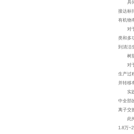
具体而
接达标
有机物
对于可
类和多
到清洁
树
对于氯
生产过程
并转移
实践发
中全部
离子交
此外，
1.8万